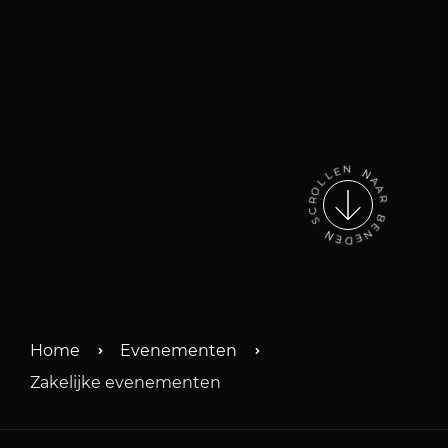
O
L
R
L
C
E
S
N
N
N
E
A
D
A
E
R
N
E
B
Home
Evenementen
Zakelijke evenementen